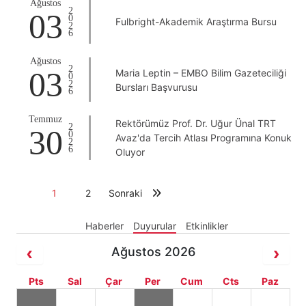
Ağustos
2026
03
Fulbright-Akademik Araştırma Bursu
Ağustos
2026
03
Maria Leptin – EMBO Bilim Gazeteciliği
Bursları Başvurusu
Temmuz
Rektörümüz Prof. Dr. Uğur Ünal TRT
2026
30
Avaz'da Tercih Atlası Programına Konuk
Oluyor
1
2
Sonraki
Haberler
Duyurular
Etkinlikler
Ağustos 2026
Pts
Sal
Çar
Per
Cum
Cts
Paz