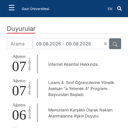
☰
Dil Seçiniz 
Gazi Üniversitesi
EN
Duyurular
×
Ağustos
2026
07
İnternet Kesintisi Hakkında
Ağustos
Lisans 4. Sınıf Öğrencilerine Yönelik
2026
07
Aselsan "a Yetenek 4" Programı
Başvuruları Başladı
Ağustos
2026
06
Memurların Karşılıklı Olarak Naklen
Atanmalarına İlişkin Duyuru