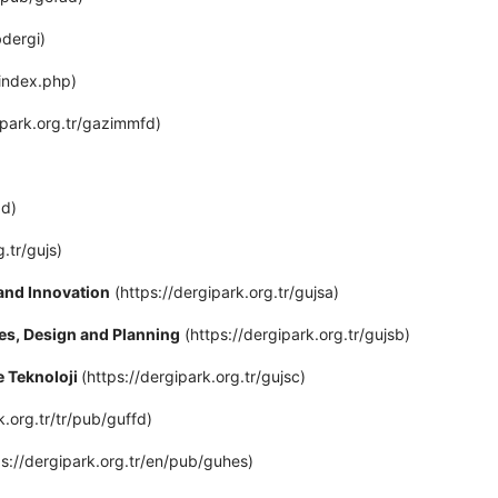
bdergi)
/index.php)
ipark.org.tr/gazimmfd)
bd)
.tr/gujs)
 and Innovation
(https://dergipark.org.tr/gujsa)
ies, Design and Planning
(https://dergipark.org.tr/gujsb)
ve Teknoloji
(https://dergipark.org.tr/gujsc)
k.org.tr/tr/pub/guffd)
s://dergipark.org.tr/en/pub/guhes)