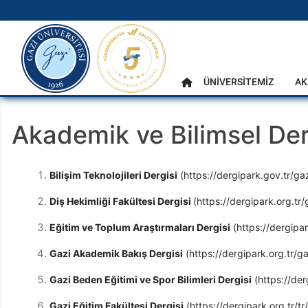
gazi.edu.tr
Ana Menü
ÜNİVERSİTEMİZ
AK
Anasayfa
Akademik ve Bilimsel Der
Bilişim Teknolojileri Dergisi
(https://dergipark.gov.tr/ga
Diş Hekimliği Fakültesi Dergisi
(https://dergipark.org.tr/
Eğitim ve Toplum Araştırmaları Dergisi
(https://dergipar
Gazi Akademik Bakış Dergisi
(https://dergipark.org.tr/g
Gazi Beden Eğitimi ve Spor Bilimleri Dergisi
(https://der
Gazi Eğitim Fakültesi Dergisi
(https://dergipark.org.tr/t