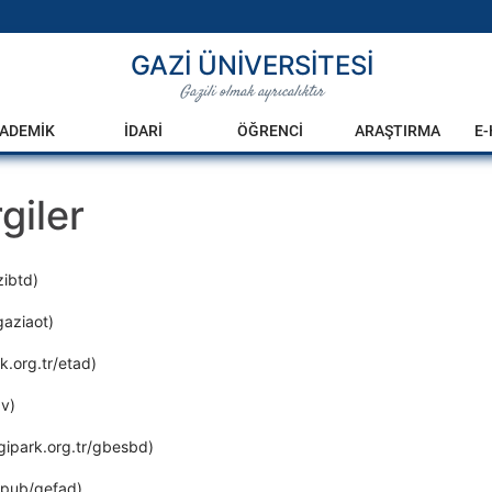
GAZİ ÜNİVERSİTESİ
Gazili olmak ayrıcalıktır
ADEMİK
İDARİ
ÖĞRENCİ
ARAŞTIRMA
E
giler
zibtd)
gaziaot)
k.org.tr/etad)
av)
gipark.org.tr/gbesbd)
r/pub/gefad)